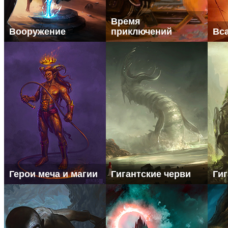
Время
Вооружение
приключений
Вс
Герои меча и магии
Гигантские черви
Ги