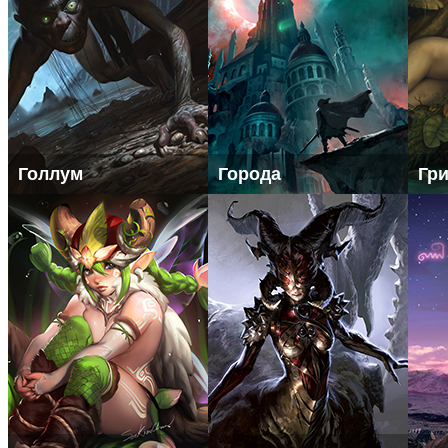
Голлум
Города
Гр