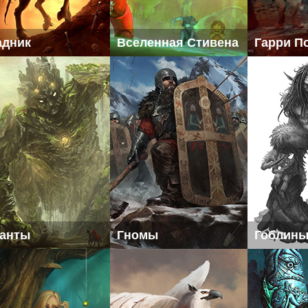
адник
Вселенная Стивена
Гарри П
ганты
Гномы
Гоблин