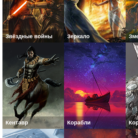
Звёздные войны
Зеркало
Зм
Кентавр
Корабли
Ко