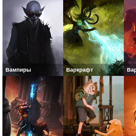
Вампиры
Варкрафт
Ва