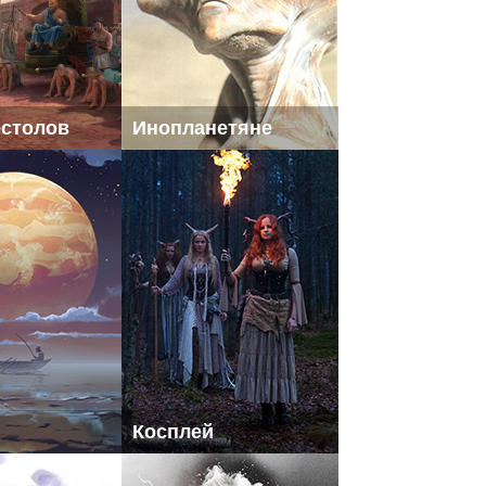
естолов
Инопланетяне
Косплей