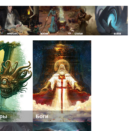
еры
Боги