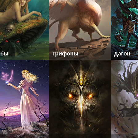
ибы
Грифоны
Дагон