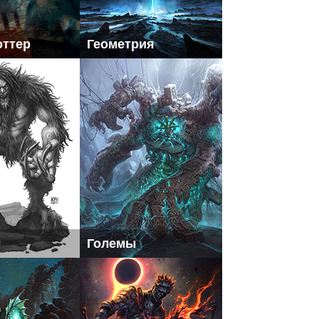
оттер
Геометрия
ы
Големы