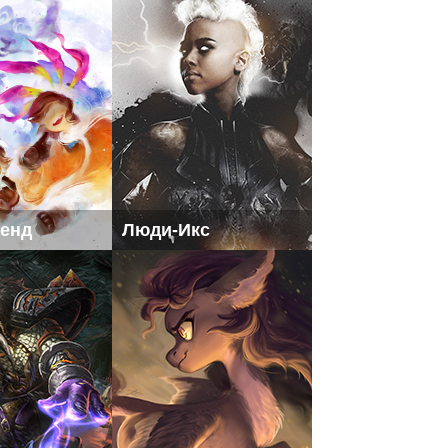
генд
Люди-Икс