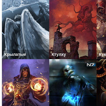
Крылатые
Ктулху
Ку