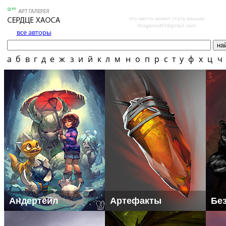
это место может стать вашим
dragonsoft9@gmail.com
все авторы
а
б
в
г
д
е
ж
з
и
й
к
л
м
н
о
п
р
с
т
у
ф
х
ц
ч
Андертейл
Артефакты
Бе