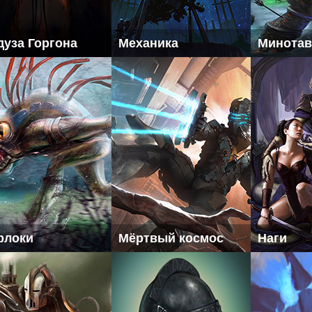
дуза Горгона
Механика
Минота
рлоки
Мёртвый космос
Наги