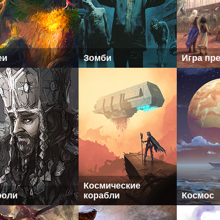
еи
Зомби
Игра пр
Космические
роли
корабли
Космос