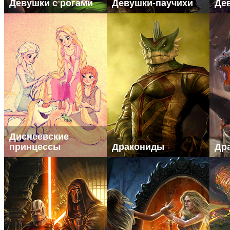
Девушки с рогами
Девушки-паучихи
Де
Диснеевские
принцессы
Дракониды
Др