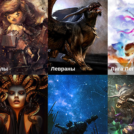
клы
Левраны
Лига Ле