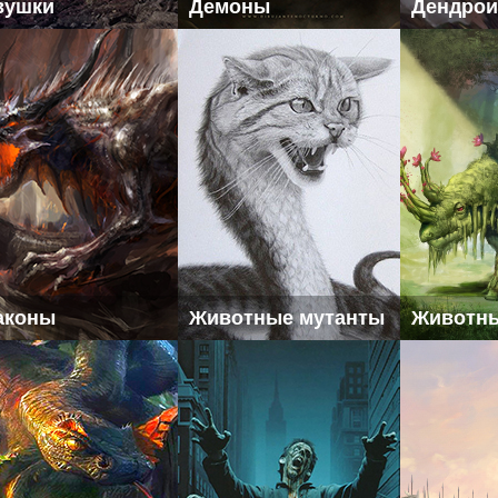
вушки
Демоны
Дендро
аконы
Животные мутанты
Животн