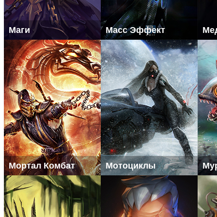
Маги
Масс Эффект
Ме
Мортал Комбат
Мотоциклы
Му