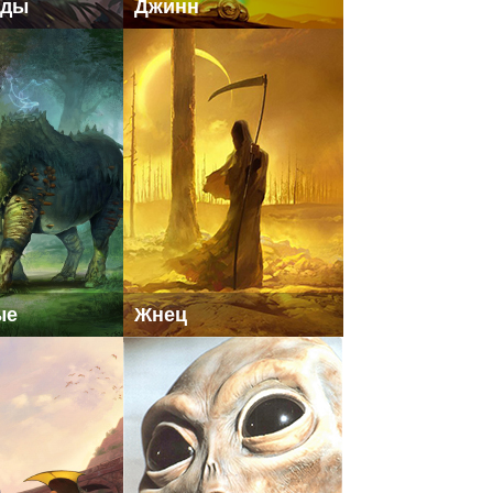
иды
Джинн
ые
Жнец