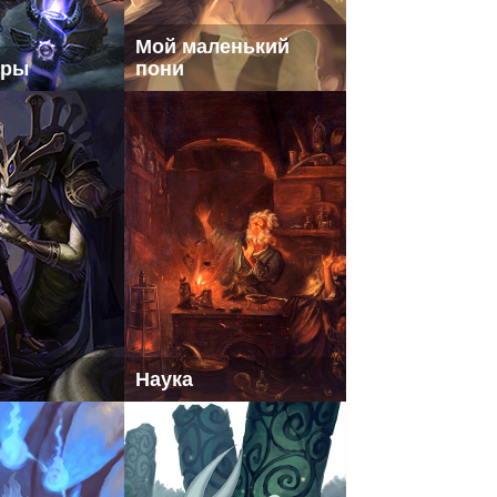
Мой маленький
вры
пони
Наука