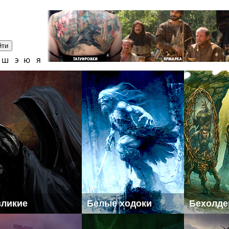
ш
э
ю
я
зликие
Белые ходоки
Бехолд