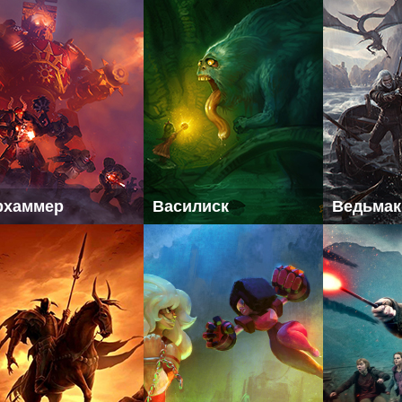
рхаммер
Василиск
Ведьмак