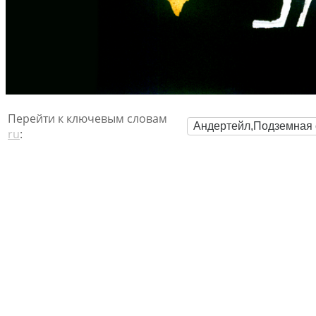
Перейти к ключевым словам
Андертейл,Подземная 
ru
: