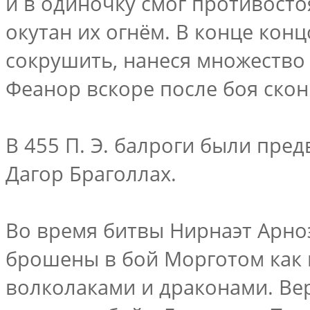
и в одиночку смог противосто
окутан их огнём. В конце конц
сокрушить, нанеся множество 
Феанор вскоре после боя скон
В 455 П. Э. балроги были пре
Дагор Браголлах.
Во время битвы Нирнаэт Арноэд
брошены в бой Морготом как п
волколаками и драконами. Ве