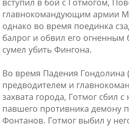
вступил в бой с Готмогом, По
главнокомандующим армии Мор
однако во время поединка сз
балрог и обвил его огненным 
сумел убить Фингона.
Во время Падения Гондолина (5
предводителем и главнокоман
захвата города, Готмог сбил с 
павшего противника демону 
Фонтанов. Готмог выбил у нег