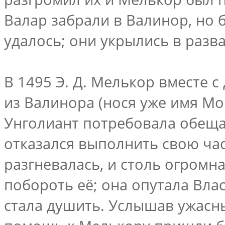
Валар забрали в Валинор, но 
удалось; они укрылись в разв
В 1495 Э. Д. Мелькор вместе 
из Валинора (нося уже имя Мо
Унголиант потребовала обещ
отказался выполнить свою час
разгневалась, и столь огромна
побороть её; она опутала Вла
стала душить. Услышав ужасны