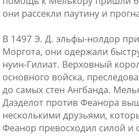
помощь к Мелькору пришли б
они рассекли паутину и прогн
В 1497 Э. Д. эльфы-нолдор пр
Моргота, они одержали быстру
нуин-Гилиат. Верховный коро
основного войска, преследов
до самых стен Ангбанда. Мель
Даэделот против Феанора выш
несколькими друзьями, котор
Феанор превосходил силой и с