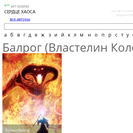
это место мож
dragonsoft
все авторы
а
б
в
г
д
е
ж
з
и
й
к
л
м
н
о
п
р
с
т
у
Балрог (Властелин Кол
Demon/Balrog