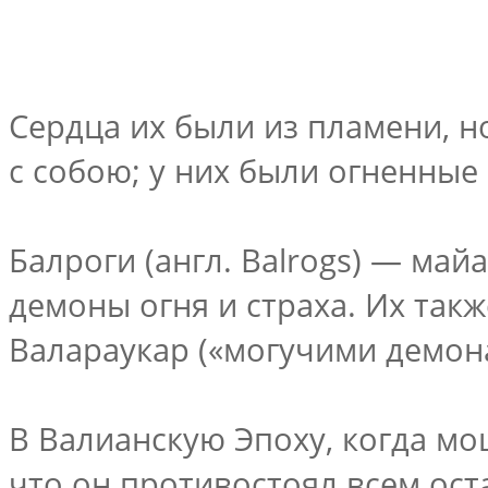
Сердца их были из пламени, н
с собою; у них были огненные
Балроги (англ. Balrogs) — май
демоны огня и страха. Их та
Валараукар («могучими демон
В Валианскую Эпоху, когда мо
что он противостоял всем ост