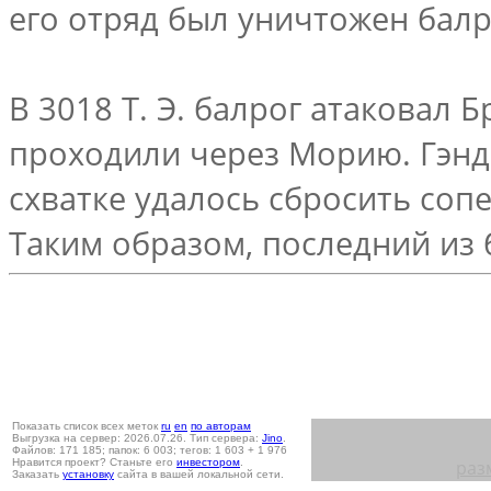
его отряд был уничтожен балро
В 3018 Т. Э. балрог атаковал Б
проходили через Морию. Гэнд
схватке удалось сбросить соп
Таким образом, последний из
Показать список всех меток
ru
en
по авторам
Выгрузка на сервер: 2026.07.26. Тип сервера:
Jino
.
Файлов: 171 185; папок: 6 003; тегов: 1 603 + 1 976
Нравится проект? Станьте его
инвестором
.
раз
Заказать
установку
сайта в вашей локальной сети.