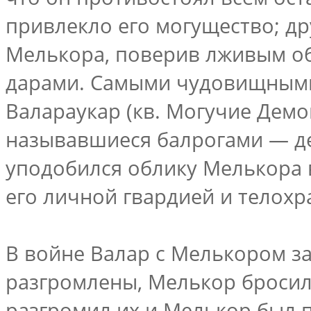
привлекло его могущество; др
Мелькора, поверив лживым о
дарами. Самыми чудовищными
Валараукар (кв. Могучие Дем
называвшиеся балрогами — де
уподобился облику Мелькора в
его личной гвардией и телохр
В войне Валар с Мелькором за
разгромлены, Мелькор бросил
разгромил их и Мелькор был 