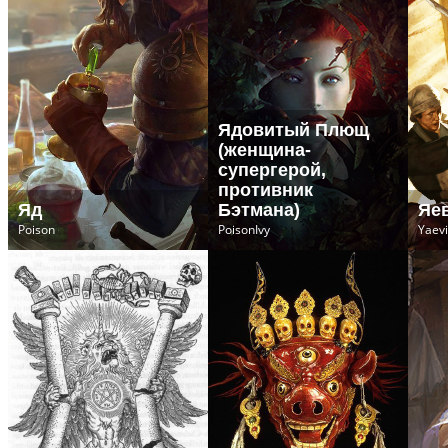
Ядовитый Плющ
(женщина-
супергерой,
противник
Яд
Бэтмана)
Яе
Poison
PoisonIvy
Yaev