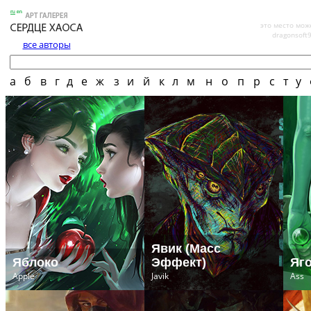
это место мож
dragonsoft
все авторы
а
б
в
г
д
е
ж
з
и
й
к
л
м
н
о
п
р
с
т
у
Явик (Масс
Яблоко
Эффект)
Яг
Apple
Javik
Ass