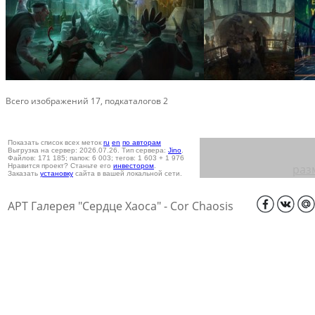
Всего изображений 17, подкаталогов 2
Показать список всех меток
ru
en
по авторам
Выгрузка на сервер: 2026.07.26. Тип сервера:
Jino
.
Файлов: 171 185; папок: 6 003; тегов: 1 603 + 1 976
Нравится проект? Станьте его
инвестором
.
раз
Заказать
установку
сайта в вашей локальной сети.
АРТ Галерея "Сердце Хаоса" - Cor Chaosis