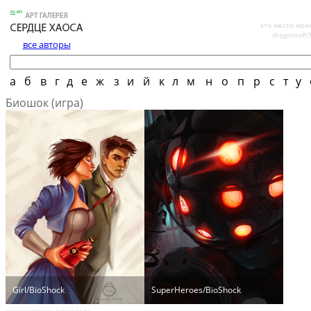
это место мож
dragonsoft
все авторы
а
б
в
г
д
е
ж
з
и
й
к
л
м
н
о
п
р
с
т
у
Биошок (игра)
Girl/BioShock
SuperHeroes/BioShock
разместить рекламу