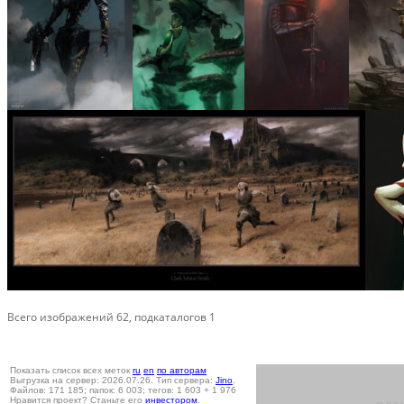
Всего изображений 62, подкаталогов 1
Показать список всех меток
ru
en
по авторам
Выгрузка на сервер: 2026.07.26. Тип сервера:
Jino
.
Файлов: 171 185; папок: 6 003; тегов: 1 603 + 1 976
Нравится проект? Станьте его
инвестором
.