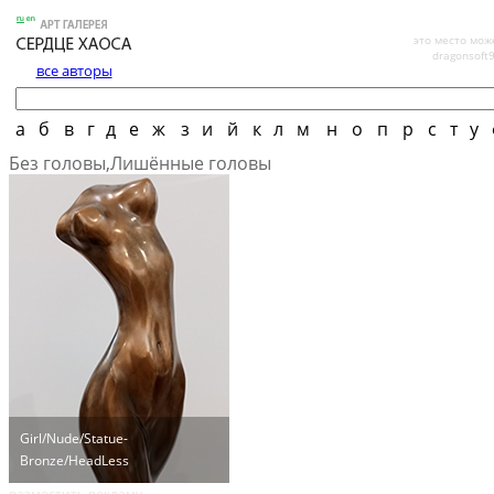
это место мож
dragonsoft
все авторы
а
б
в
г
д
е
ж
з
и
й
к
л
м
н
о
п
р
с
т
у
Без головы,Лишённые головы
Girl/Nude/Statue-
Bronze/HeadLess
разместить рекламу