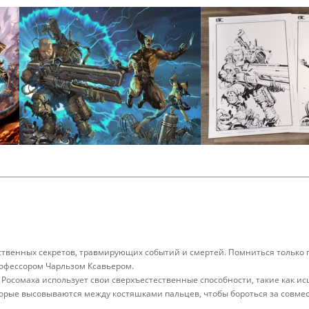
венных секретов, травмирующих событий и смертей. Помниться только по
рофессором Чарльзом Ксавьером.
, Росомаха использует свои сверхъестественные способности, такие как 
оторые высовываются между костяшками пальцев, чтобы бороться за совм