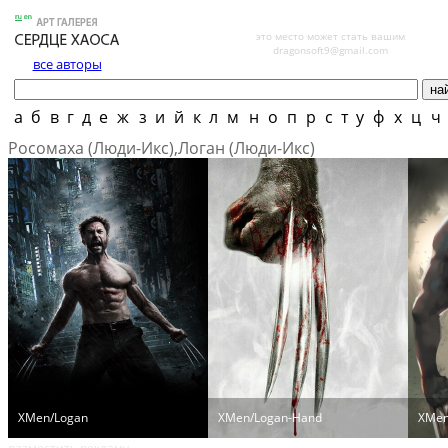
это место может стать вашим
dragonsoft9@gmail.com
все авторы
а
б
в
г
д
е
ж
з
и
й
к
л
м
н
о
п
р
с
т
у
ф
х
ц
ч
Росомаха (Люди-Икс),Логан (Люди-Икс)
XMen/Logan
XMen/Logan-Hand
XMen
разместить рекламу