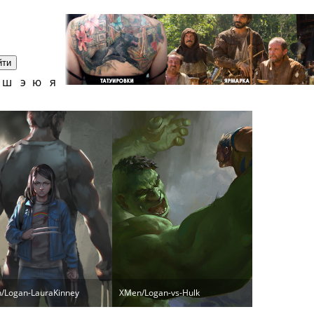
ш
э
ю
я
/Logan-LauraKinney
XMen/Logan-vs-Hulk