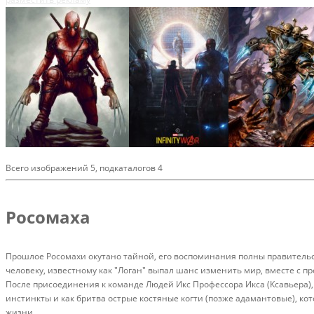
Всего изображений 5, подкаталогов 4
Росомаха
Прошлое Росомахи окутано тайной, его воспоминания полны правительст
человеку, известному как "Логан" выпал шанс изменить мир, вместе с п
После присоединения к команде Людей Икс Профессора Икса (Ксавьера)
инстинкты и как бритва острые костяные когти (позже адамантовые), к
жизни.