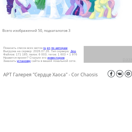
Всего изображений 50, подкаталогов 3
Показать список всех меток
ru
en
по авторам
Выгрузка на сервер: 2026.07.26. Тип сервера:
Jino
.
Файлов: 171 185; папок: 6 003; тегов: 1 603 + 1 976
Нравится проект? Станьте его
инвестором
.
раз
Заказать
установку
сайта в вашей локальной сети.
АРТ Галерея "Сердце Хаоса" - Cor Chaosis