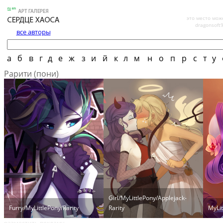
это место мож
dragonsoft
все авторы
а
б
в
г
д
е
ж
з
и
й
к
л
м
н
о
п
р
с
т
у
Рарити (пони)
Girl/MyLittlePony/Applejack-
Furry/MyLittlePony/Rarity
Rarity
MyLit
разместить рекламу